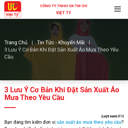
CÔNG TY TNHH SX-TM-DV
VIỆT TỶ
Trang Chủ
Tin Tức - Khuyến Mãi
3 Lưu Ý Cơ Bản Khi Đặt Sản Xuất Áo Mưa Theo Yêu
Cầu
3 Lưu Ý Cơ Bản Khi Đặt Sản Xuất Áo
Mưa Theo Yêu Cầu
Lượt xem
:816
Bạn đang tìm kiếm đơn vị
sản xuất áo mưa theo yêu cầu
?