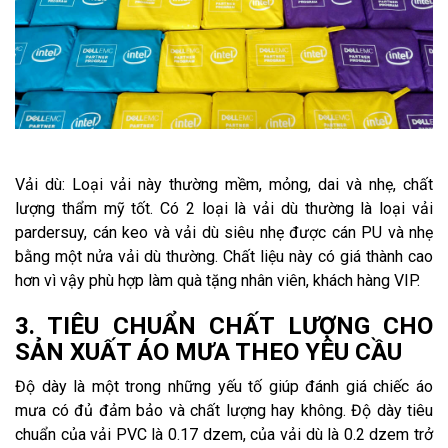
Vải dù: Loại vải này thường mềm, mỏng, dai và nhẹ, chất
lượng thẩm mỹ tốt. Có 2 loại là vải dù thường là loại vải
pardersuy, cán keo và vải dù siêu nhẹ được cán PU và nhẹ
bằng một nửa vải dù thường. Chất liệu này có giá thành cao
hơn vì vậy phù hợp làm quà tặng nhân viên, khách hàng VIP.
3. TIÊU CHUẨN CHẤT LƯỢNG CHO
SẢN XUẤT ÁO MƯA THEO YÊU CẦU
Độ dày là một trong những yếu tố giúp đánh giá chiếc áo
mưa có đủ đảm bảo và chất lượng hay không. Độ dày tiêu
chuẩn của vải PVC là 0.17 dzem, của vải dù là 0.2 dzem trở