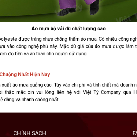
Áo mưa bộ vải dù chất lượng cao
 polyeste được tráng nhựa chống thấm áo mưa. Có nhiều công n
ựa vào công nghệ phủ này. Mặc dù giá của áo mưa được làm t
ược độ bền và an toàn cho người sử dụng.
 Chuộng Nhất Hiện Nay
n xuất áo mưa quảng cáo. Tùy vào chi phí và tính chất mà doanh n
i thắc mắc xin vui lòng liên hệ với Việt Tỷ Company qua
H
ễ dàng và nhanh chóng nhất.
CHÍNH SÁCH
F