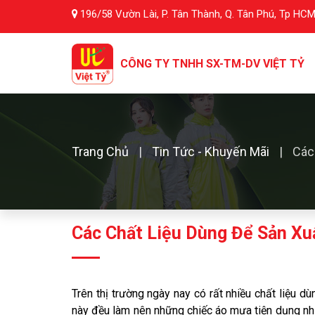
196/58 Vườn Lài, P. Tân Thành, Q. Tân Phú, Tp HC
CÔNG TY TNHH SX-TM-DV
VIỆT TỶ
Trang Chủ
Tin Tức - Khuyến Mãi
Các
Các Chất Liệu Dùng Để Sản X
Trên thị trường ngày nay có rất nhiều chất liệu dù
này đều làm nên những chiếc áo mưa tiện dụng nhưn