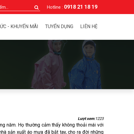
0918 21 18 19
Hotline :
TỨC - KHUYẾN MÃI
TUYỂN DỤNG
LIÊN HỆ
Lượt xem
:1223
rong năm. Họ thường cảm thấy không thoải mái với
 nhà sản xuất áo mưa đã bắt tay, cho ra đời những