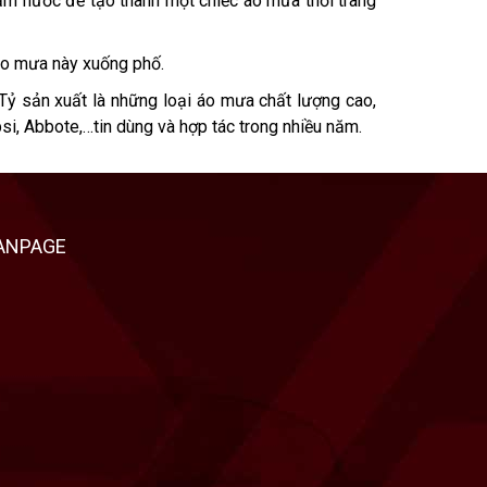
hấm nước để tạo thành một chiếc áo mưa thời trang
́o mưa này xuống phố.
Tỷ sản xuất là những loại áo mưa chất lượng cao,
i, Abbote,…tin dùng và hợp tác trong nhiều năm.
ANPAGE