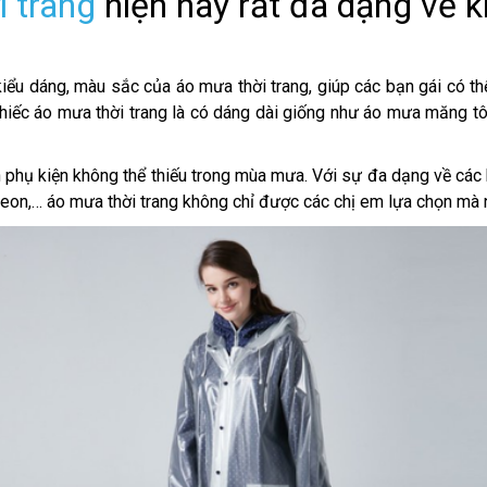
i trang
hiện nay rất đa dạng về k
kiểu dáng, màu sắc của áo mưa thời trang, giúp các bạn gái có thể
ếc áo mưa thời trang là có dáng dài giống như áo mưa măng tô, c
n phụ kiện không thể thiếu trong mùa mưa. Với sự đa dạng về các 
u neon,… áo mưa thời trang không chỉ được các chị em lựa chọn mà 