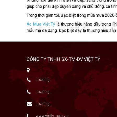
Những họa tiết kinh điển và đẹp, sang trọng tron
giúp cho phái đẹp duyên dáng và chủ động, cá tí
Trong thời gian tới, đặc biệt trong mùa mưa 2020 ở V
Áo Mưa Việt Tỷ
là thương hiệu hàng đầu trong lĩ
mẫu mã đa dạng. Đặc biệt đây là thương hiệu sản 
CÔNG TY TNHH SX-TM-DV VIỆT TỶ
Loading...
Loading...
Loading...
www.vietty.com.vn