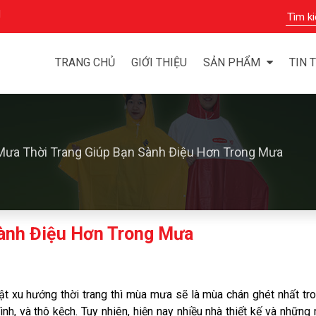
M
TRANG CHỦ
GIỚI THIỆU
SẢN PHẨM
TIN 
Mưa Thời Trang Giúp Bạn Sành Điệu Hơn Trong Mưa
Sành Điệu Hơn Trong Mưa
nhật xu hướng thời trang thì mùa mưa sẽ là mùa chán ghét nhất t
nh, và thô kệch. Tuy nhiên, hiện nay nhiều nhà thiết kế và những