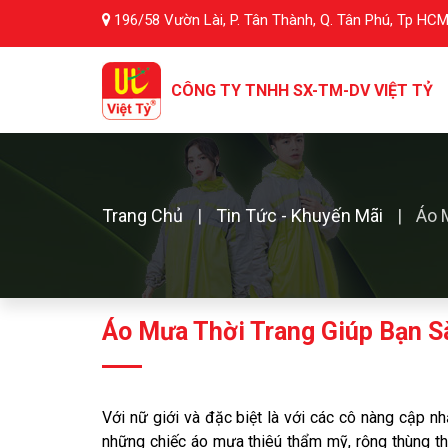
196/58 Vườn Lài, P. Tân Thành, Q. Tân Phú, Tp HC
CÔNG TY TNHH SX-TM-DV
VIỆT TỶ
Trang Chủ
Tin Tức - Khuyến Mãi
Áo 
Áo Mưa Thời Trang Giúp Bạn 
Với nữ giới và đặc biệt là với các cô nàng cập 
những chiếc áo mưa thiêú thẩm mỹ, rộng thùng thì