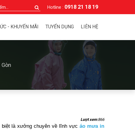
0918 21 18 19
Hotline :
TỨC - KHUYẾN MÃI
TUYỂN DỤNG
LIÊN HỆ
i Gòn
Lượt xem
:866
t biệt là xưởng chuyên về lĩnh vực
áo mưa in