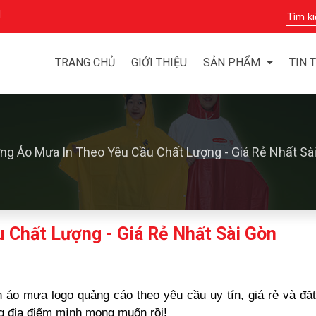
M
TRANG CHỦ
GIỚI THIỆU
SẢN PHẨM
TIN 
ng Áo Mưa In Theo Yêu Cầu Chất Lượng - Giá Rẻ Nhất Sà
 Chất Lượng - Giá Rẻ Nhất Sài Gòn
 áo mưa logo quảng cáo theo yêu cầu uy tín, giá rẻ và đặ
g địa điểm mình mong muốn rồi!