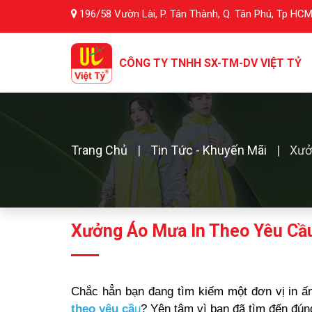
196/58 Vườn Lài, P. Tân Thành, Q. Tân Phú, Tp HC
CÔNG TY TNHH SX-TM-DV
VIỆT TỶ
Trang Chủ
Tin Tức - Khuyến Mãi
Xưở
Xưởng Áo Mưa In Theo Yêu Cầu
Chắc hẳn bạn đang tìm kiếm một đơn vị in ấn
theo yêu cầ
u
? Yên tâm vì bạn đã tìm đến đún