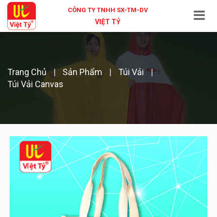
CÔNG TY TNHH SX-TM-DV
VIỆT TỶ
Trang Chủ
Sản Phẩm
Túi Vải
Túi Vải Canvas